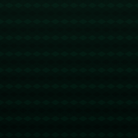
弥补这一短板，尤其是他在中场枢纽的作用会进一步激发球队进攻的
多样性。葡萄牙体育管理层显然希望借助这位年轻中场，在新的赛季
有更大的突破，无论是争夺葡超冠军还是欧洲赛场的深度推进。
### **转会费背后的战略博弈**
**1800万欧元**对一名非五大联赛球员来说，已经算得上是一份丰厚
的价格。但为何葡萄牙体育会愿意为尤尔曼德“掏腰包”？这背后除了
球员本身的天赋，还存在不少外部因素。
1. **葡萄牙球队的青训名声**
葡萄牙体育以培养年轻天才而闻名，像克里斯蒂亚诺·罗纳尔多、布鲁
诺·费尔南德斯等人均从这里开始崭露头角。尤尔曼德的加盟不仅能提
升球队的竞技实力，其表现出色后，甚至可能成为未来高价转会的“摇
钱树”。
2. **市场价值的增长空间**
1800万欧元或许看似高价，但在现代足球经济中，这一数字是可控
的。尤尔曼德现年20出头，正处于职业生涯上升期。若他在葡萄牙体
育表现出色，其市场价值将有可能翻倍甚至更多，完全符合投资回报
逻辑。
3. **与直接竞争对手的差距缩小**
引进尤尔曼德也可以看作葡萄牙体育与本菲卡、波尔图在转会市场上