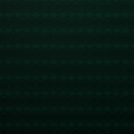
此外，泰伦·卢在比赛策略中也做出了一些**关键调整**。他明确强调
速度与空间的结合，尤其是在面对联盟中速度较快的球队时。通过加
快比赛节奏，他利用9人轮换的灵活性，让快船队更容易适应快节奏
的攻防转换。
**案例分析**：在对阵凤凰城太阳的比赛中，泰伦·卢的策略收到了显
著效果。在第四节时，他果断叫停，调整球员位置，以速度和防守为
突破口，最终使得球队逆转取胜。这种战术智慧不仅提升了快船队的
士气，更是显现了他对比赛瞬息万变的绝佳应变能力。