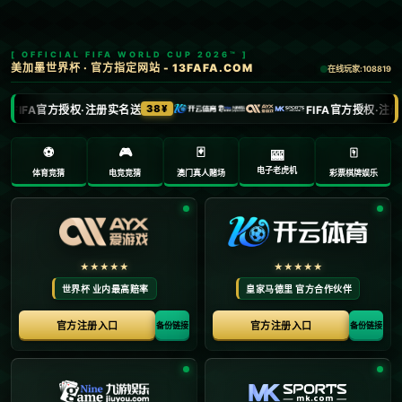
首页
>
新闻中心
新闻中心
公司新闻
行业动态
新闻中心
2022卡塔爾世界杯官方用球發布.
作者：k1体育
发布时间：2026-08-06
点击：
***2022卡塔尔世界杯官方用球发布：创新与科技的完美结合***
在全球数十亿球迷的期待中，*2022卡塔尔世界杯*的官方用球终于揭