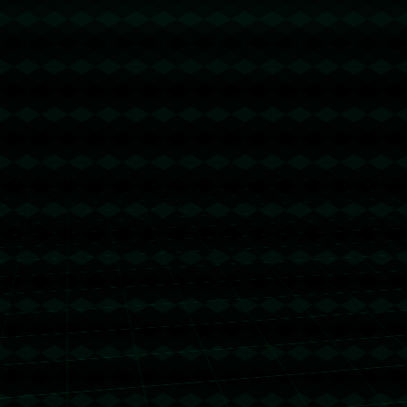
不断突破和创新。无论是1970年首枚采用合成材质的“Telstar”，还是
2014年巴西世界杯的“Brazuca”在设计上的颠覆，这些用球都在见证
着技术的飞跃和对球员、观众更好体验的追求。
这次，*2022卡塔尔世界杯的官方用球*也不例外，以其前所未有的科
技含量重新定义了现代足球的标准。这不仅符合国际足联对优质用球
的高标准要求，更将推动未来足球比赛的进化。
在全球足球迷的注视下，“Al Rihla”将随着世界杯的赛程，书写新的历
史篇章，成为承载无数人青春与梦想的重要符号。在比赛场上，它不
只是一个足球，更是足球精神和科技创新的完美展现。
上一篇:
麥理浩徑行山｜第3段北潭凹至企嶺下 上牛耳石山雞公山講
求體力.
下一篇:
奋进的春天丨不负春时农桑忙.
联系电话：0411-6980916 公司地址:安徽省芜湖市无为县泉塘镇
Copyright 2024
k1体育 - 十年品牌
All Rights by
k1体育