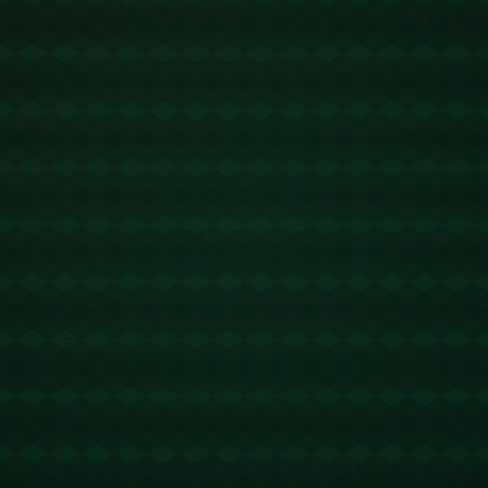
只剩下短短的12秒。然而，此时公牛展现了惊人的韧性与执行力，连
续命中三记在压力下的三分球，瞬间扭转了比赛局势。而湖人却在防
守策略上显得毫无章法，频频失位，让对手获得空位投篮机会。这样
的表现，显然与冠军球队的标准不相符。
**詹姆斯是否该承担主要责任？**各大媒体和球迷纷纷将焦点聚集于
詹姆斯身上，批评他在关键时刻未能有效组织防守，同时在对手反击
时出现判断力的不足。作为一位经验丰富的超级巨星，詹姆斯在关键
时刻的领导力往往是湖人取胜的保证。然而，独角兽再强，也难以单
枪匹马挽救全场。