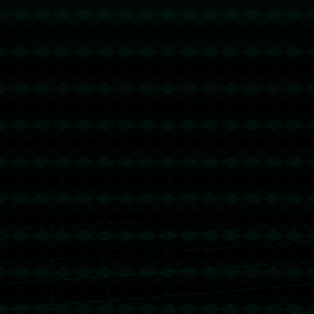
**案例分析：心理训练的力量**
许多成功的球队都意识到了心理训练的重要性。例如，德国国家队曾
在2014年世界杯上通过严密的心理辅导帮助球员在压力下保持冷静，
最终夺得冠军。该案例说明，心理状态直接影响到比赛的结果。从中
可以看到，乌拉圭的胜利并非偶然，而是其长期重视心理建设的自然
结果。
这场乌拉圭与巴西队的对决无疑成为了足球史上的经典一役。它不仅
展现了球员的技术水平，更揭示了心理素质在高水平竞技中的重要
性。未来，随着各队对心理训练的重视，点球大战的胜负将继续成为
技术与心理较量的最高表现形式。
上一篇:
姆巴佩沒駕照有專屬司機 與貝林首次訓練共度時光.
下一篇:
迈阿密国际首发：梅西领衔，苏亚雷斯、布斯克茨先发.
联系电话：0411-6980916 公司地址:安徽省芜湖市无为县泉塘镇
Copyright 2024
k1体育 - 十年品牌
All Rights by
k1体育