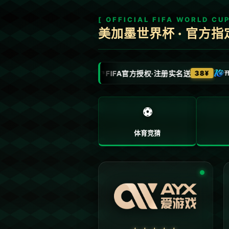
咨询热线：0411-6980916