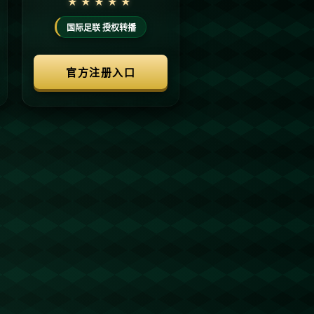
巴列卡诺重回榜首.
-08
点击：
的这场比赛中，莱万的出色表现成为了焦点，也让巴萨的球迷重
队中的核心角色。
巴列卡诺的比赛，尽管略显艰难，但**凭借莱万的点球建
万再次用实力证明了他在巴萨中的重要性。*莱万多夫斯基的加
。