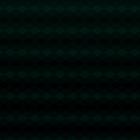
赛季的目标无疑是卫冕西甲冠军，而要实现这一目标，他们必须在每一场