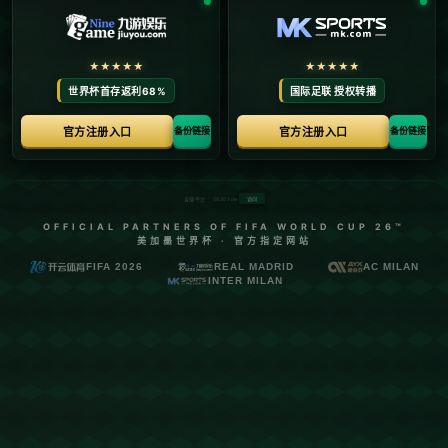
——这两位中国足球领域的重磅球员——无疑是这样一支队伍中不可
或缺的核心。在他们的职业生涯中，他们以卓越的攻防能力赢得了无
数赞誉。而如今，他们的回归不仅为英博队（假设为一家俱乐部）注
入了更多的灵魂，还进一步巩固了球队的**攻守两端的实力平衡**。
---
### **英博队的关键策略：老将回归注入新生力量**