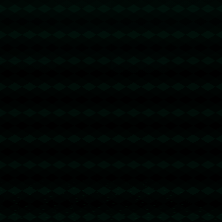
---
### **两位国脚回归的意义——超越数据的影响力**
除了立竿见影的技术提升，更值得一提的是，李国旭和谢晖的回归使
英博队从心理层面受益颇多。他们的存在让整个球队的士气大幅提
升，尤其是在比赛焦灼阶段，老将的冷静和决断为球队注入了稳定
剂。**足球不仅仅是技术的比赛，更是心理与战术的对抗**，而这两
位老将的“归巢”，显然提升了球队在这种对抗中的优势。
---