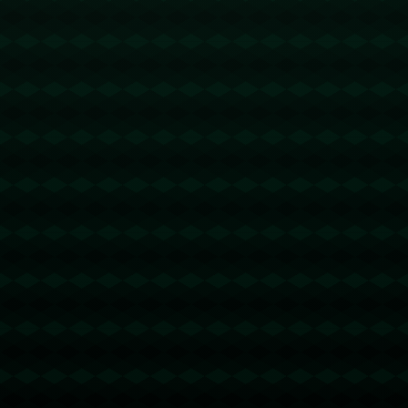
的脚下技术和速度的优势，在锋线给对手制造了无数威胁。他的回归
不仅为英博队前场提供了更灵活的打法选择，更重要的是，他丰富的
比赛解读能力可以帮助年轻球员快速理解场上的复杂局势。这种“经验
带动年轻”的模式是许多球队在构筑长期竞争力时乐此不疲的重要举
措。
---
### **攻守双线支撑：数据见证实力**
通过数据上的分析，我们能够更加直观地感受到李国旭和谢晖对英博
队攻守两端的意义。在李国旭加入英博队的首场比赛中，球队的防守
成功率提升到了82%，与过去几场比赛的平均70%形成了强烈对比。
同样，谢晖出现在首发阵容的前两场比赛中，球队的射门次数激增了
30%，并因此创造了多个破门机会。
一个具有代表性的案例是最近英博队对阵劲旅XX俱乐部（随意命名）
的比赛，当时对手一度在中场展开猛烈压制。然而李国旭凭借精准的
抢断和调度，将控球权牢牢掌握在己方脚下。而谢晖则通过一次闪电
般的边路突破完成助攻，将英博队从防守转化为反击的速度展现得淋
漓尽致。赛后的数据显示，这场比赛成为英博队近三个月以来最完整
的一场攻防转换战！